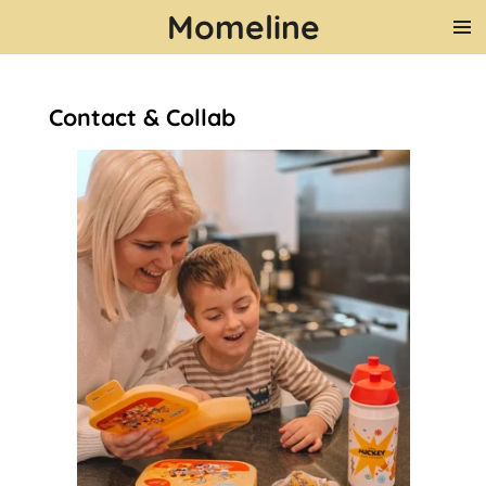
Momeline
Ga
direct
naar
de
Contact & Collab
hoofdinhoud