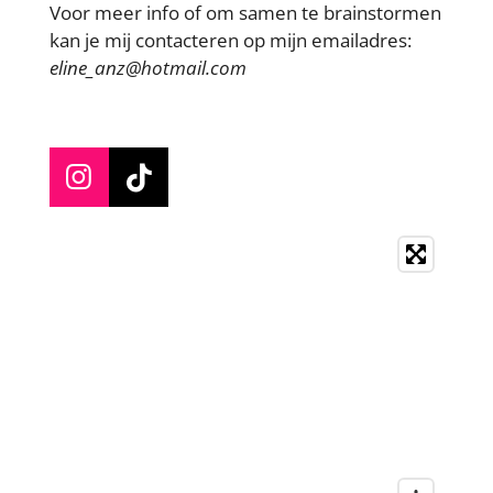
Voor meer info of om samen te brainstormen
kan je mij contacteren op mijn emailadres:
eline_anz@hotmail.com
I
T
n
i
s
k
t
T
a
o
g
k
r
a
m