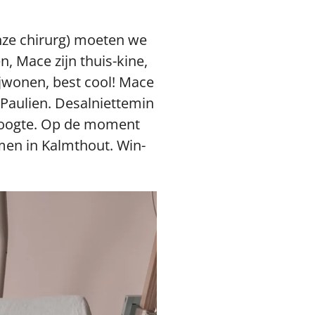
nze chirurg) moeten we
, Mace zijn thuis-kine,
ijwonen, best cool! Mace
 Paulien. Desalniettemin
e hoogte. Op de moment
emen in Kalmthout. Win-