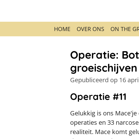
Ga
direct
naar
HOME
OVER ONS
ON THE G
de
hoofdinhoud
Operatie: Bot
groeischijven
Gepubliceerd op 16 apri
Operatie #11
Gelukkig is ons Mace'je 
operaties en 33 narcose
realiteit. Mace komt ge