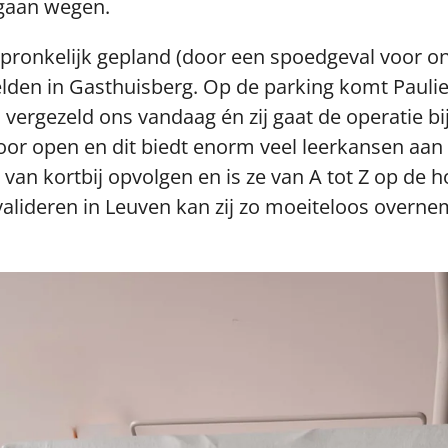
 gaan wegen.
pronkelijk gepland (door een spoedgeval voor o
lden in Gasthuisberg. Op de parking komt Paulien
j vergezeld ons vandaag én zij gaat de operatie b
voor open en dit biedt enorm veel leerkansen aan
ie van kortbij opvolgen en is ze van A tot Z op d
evalideren in Leuven kan zij zo moeiteloos overn