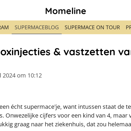
Momeline
RAM
SUPERMACEBLOG
SUPERMACE ON TOUR
P
oxinjecties & vastzetten v
l 2024 om 10:12
een écht supermace'je, want intussen staat de tel
s. Onwezelijke cijfers voor een kind van 4, maar 
lukkig graag naar het ziekenhuis, dat zou helemaa