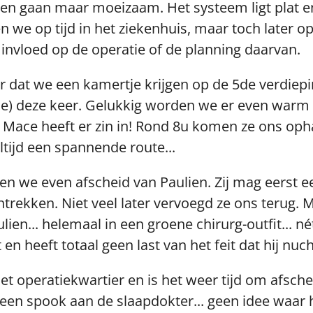
en gaan maar moeizaam. Het systeem ligt plat en 
we op tijd in het ziekenhuis, maar toch later op 
 invloed op de operatie of de planning daarvan.
eer dat we een kamertje krijgen op de 5de verdie
ie) deze keer. Gelukkig worden we er even warm 
f. Mace heeft er zin in! Rond 8u komen ze ons op
ltijd een spannende route...
men we even afscheid van Paulien. Zij mag eerst e
trekken. Niet veel later vervoegd ze ons terug. 
lien... helemaal in een groene chirurg-outfit... né
en heeft totaal geen last van het feit dat hij nuch
het operatiekwartier en is het weer tijd om afsc
een spook aan de slaapdokter... geen idee waar h