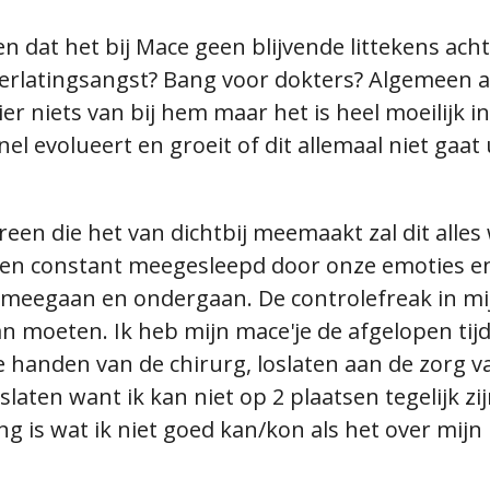
n dat het bij Mace geen blijvende littekens acht
. verlatingsangst? Bang voor dokters? Algemeen a
r niets van bij hem maar het is heel moeilijk in 
nel evolueert en groeit of dit allemaal niet gaat
dereen die het van dichtbij meemaakt zal dit alles
rden constant meegesleepd door onze emoties e
meegaan en ondergaan. De controlefreak in mij 
an moeten. Ik heb mijn mace'je de afgelopen ti
 de handen van de chirurg, loslaten aan de zorg 
laten want ik kan niet op 2 plaatsen tegelijk zijn
 ding is wat ik niet goed kan/kon als het over mijn