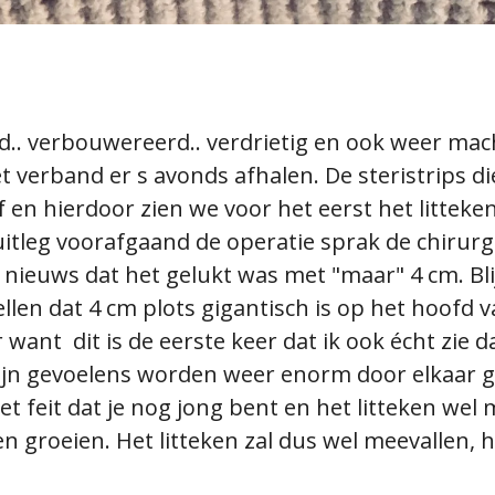
d.. verbouwereerd.. verdrietig en ook weer ma
 verband er s avonds afhalen. De steristrips die
 en hierdoor zien we voor het eerst het littek
 uitleg voorafgaand de operatie sprak de chirurg
 nieuws dat het gelukt was met "maar" 4 cm. Bl
tellen dat 4 cm plots gigantisch is op het hoofd 
ant dit is de eerste keer dat ik ook écht zie da
ijn gevoelens worden weer enorm door elkaar 
t feit dat je nog jong bent en het litteken wel 
en groeien. Het litteken zal dus wel meevallen, 