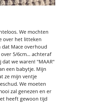
chteloos. We mochten
 over het litteken
en dat Mace overhoud
 over 5/6cm... achteraf
ij dat we waren! "MAAR"
van een babytje. Mijn
t ze mijn ventje
geschud. We moeten
mooi zal genezen en er
het heeft gewoon tijd