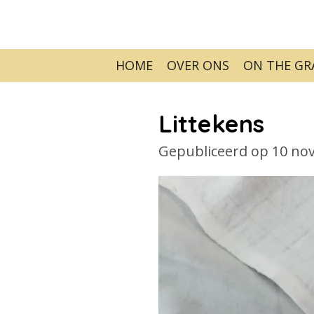
Ga
direct
naar
HOME
OVER ONS
ON THE G
de
hoofdinhoud
Littekens
Gepubliceerd op 10 no