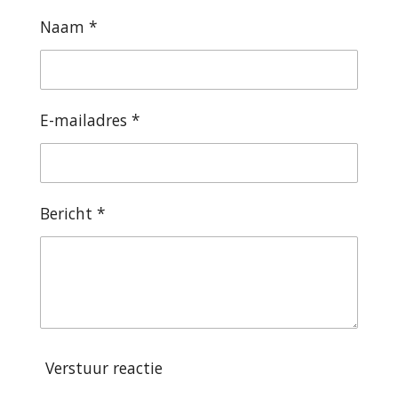
n
e
n
Naam *
E-mailadres *
Bericht *
Verstuur reactie