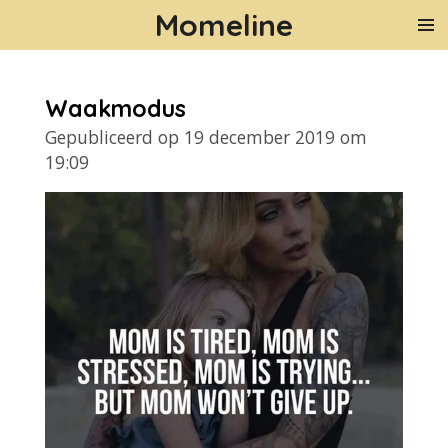
Momeline
Ga
direct
naar
de
Waakmodus
hoofdinhoud
Gepubliceerd op 19 december 2019 om
19:09