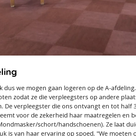
ling
uk dus we mogen gaan logeren op de A-afdeling. 
loten zodat ze die verpleegsters op andere plaa
 De verpleegster die ons ontvangt en tot half 
neemt voor de zekerheid haar maatregelen en b
Mondmasker/schort/handschoenen). Ze laat duide
uk is van haar ervaring op spoed. "We moeten 