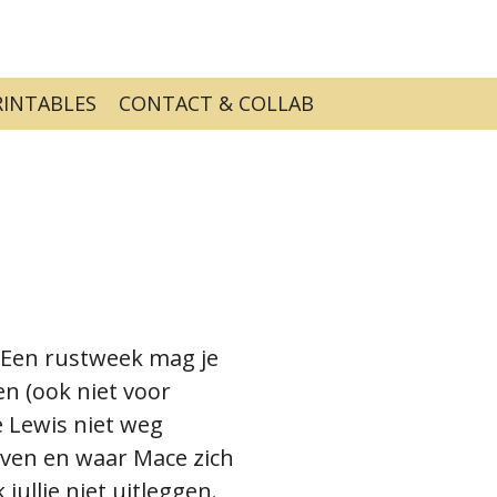
RINTABLES
CONTACT & COLLAB
. Een rustweek mag je
n (ook niet voor
 Lewis niet weg
uven en waar Mace zich
jullie niet uitleggen.