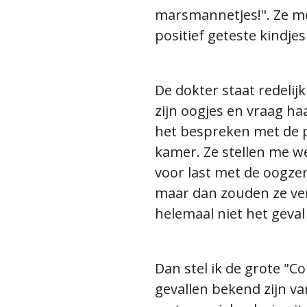
marsmannetjes!". Ze mo
positief geteste kindje
De dokter staat redelij
zijn oogjes en vraag haa
het bespreken met de p
kamer. Ze stellen me wel
voor last met de oogze
maar dan zouden ze verw
helemaal niet het geva
Dan stel ik de grote "C
gevallen bekend zijn va