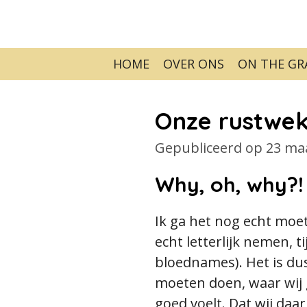
Ga
direct
naar
HOME
OVER ONS
ON THE G
de
hoofdinhoud
Onze rustwek
Gepubliceerd op 23 ma
Why, oh, why?!
Ik ga het nog echt moet
echt letterlijk nemen,
bloednames). Het is du
moeten doen, waar wij 
goed voelt. Dat wij daar