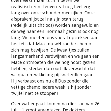
overheerst maar toch moeten we
realistisch zijn. Leuven zal nog heel erg
lang over onze schouder meekijken. Onze
afsprakenlijst zal na zijn scan terug
(redelijk uitzichtloos) worden aangevuld en
de weg naar een 'normaal' gezin is ook nog
lang. We moeten ons vooral optrekken aan
het feit dat Mace nu wél zonder chemo
zich mag bewijzen. De kwaaltjes zullen
langzamerhand verdwijnen en we gaan een
Mace ontmoeten die we nog nooit gezien
hebben, sterker dan ooit! Ik verwacht dat
we qua ontwikkeling pijlsnel zullen gaan.
Hij verbaast ons nu al! Dus zonder die
vettige chemo iedere week is hij zonder
twijfel niet te stoppen!
Over wat er gaat komen na die scan van 26
juli... 1 groot vraagteken. De dokters