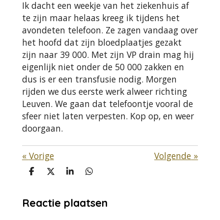
Ik dacht een weekje van het ziekenhuis af
te zijn maar helaas kreeg ik tijdens het
avondeten telefoon. Ze zagen vandaag over
het hoofd dat zijn bloedplaatjes gezakt
zijn naar 39 000. Met zijn VP drain mag hij
eigenlijk niet onder de 50 000 zakken en
dus is er een transfusie nodig. Morgen
rijden we dus eerste werk alweer richting
Leuven. We gaan dat telefoontje vooral de
sfeer niet laten verpesten. Kop op, en weer
doorgaan.
«
Vorige
Volgende
»
D
D
S
D
e
e
h
e
l
e
a
l
Reactie plaatsen
e
l
r
e
n
e
n