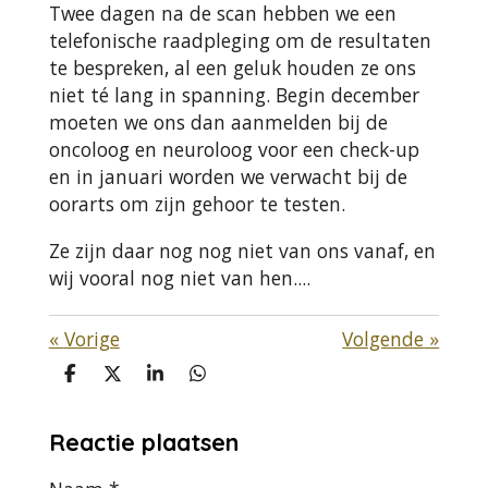
Twee dagen na de scan hebben we een
telefonische raadpleging om de resultaten
te bespreken, al een geluk houden ze ons
niet té lang in spanning. Begin december
moeten we ons dan aanmelden bij de
oncoloog en neuroloog voor een check-up
en in januari worden we verwacht bij de
oorarts om zijn gehoor te testen.
Ze zijn daar nog nog niet van ons vanaf, en
wij vooral nog niet van hen....
«
Vorige
Volgende
»
D
D
S
D
e
e
h
e
l
e
a
l
Reactie plaatsen
e
l
r
e
n
e
n