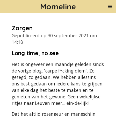
Momeline
Ga
direct
naar
de
Zorgen
hoofdinhoud
Gepubliceerd op 30 september 2021 om
14:18
Long time, no see
Het is ongeveer een maandje geleden sinds
de vorige blog. ´carpe f*cking diem´. Zo
gezegd, zo gedaan. We hebben alleszins
ons best gedaan om iedere kans te grijpen,
van elke dag het beste te maken en te
genieten van het gewone. Geen wekelijkse
ritjes naar Leuven meer... ein-de-lijk!
Dat het altijd rozengeur en maneschijn