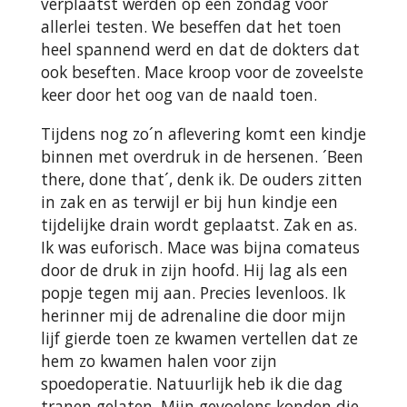
verplaatst werden op een zondag voor
allerlei testen. We beseffen dat het toen
heel spannend werd en dat de dokters dat
ook beseften. Mace kroop voor de zoveelste
keer door het oog van de naald toen.
Tijdens nog zo´n aflevering komt een kindje
binnen met overdruk in de hersenen. ´Been
there, done that´, denk ik. De ouders zitten
in zak en as terwijl er bij hun kindje een
tijdelijke drain wordt geplaatst. Zak en as.
Ik was euforisch. Mace was bijna comateus
door de druk in zijn hoofd. Hij lag als een
popje tegen mij aan. Precies levenloos. Ik
herinner mij de adrenaline die door mijn
lijf gierde toen ze kwamen vertellen dat ze
hem zo kwamen halen voor zijn
spoedoperatie. Natuurlijk heb ik die dag
tranen gelaten. Mijn gevoelens konden die